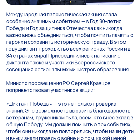
Международная патриотическая акция стала
особенно значимым событием — в Год 80-летия
Победы и Год защитника Отечества как никогда
важно вновь объединиться, чтобы почтить память о
героях и сохранить историческую правду. В этом
году диктант проходил во всех регионах России и в
84 странах мира! Присоединились к написанию
диктанта также и участники Всероссийского
совещания региональных министров образования.
Министр просвещения РФ Сергей Кравцов
поприветствовал участников акции:
«Диктант Победы» — это не только проверка
знаний. Это возможность выразить благодарность
ветеранам, труженикам тыла, всем, кто внёс вклад в
общую Победу. Мы должны помнить о тех событиях,
чтобы они никогда не повторились, чтобы наши дети
и внуки знали правду о войне и о том, какой ценой