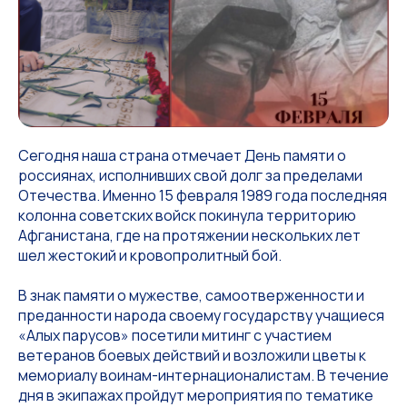
Сегодня наша страна отмечает День памяти о
россиянах, исполнивших свой долг за пределами
Отечества. Именно 15 февраля 1989 года последняя
колонна советских войск покинула территорию
Афганистана, где на протяжении нескольких лет
шел жестокий и кровопролитный бой.
В знак памяти о мужестве, самоотверженности и
преданности народа своему государству учащиеся
«Алых парусов» посетили митинг с участием
ветеранов боевых действий и возложили цветы к
мемориалу воинам-интернационалистам. В течение
дня в экипажах пройдут мероприятия по тематике