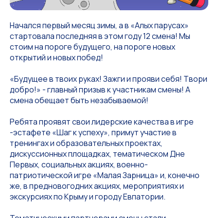
Начался первый месяц зимы, а в «Алых парусах»
стартовала последняя в этом году 12 смена! Мы
стоим на пороге будущего, на пороге новых
открытий и новых побед!
«Будущее в твоих руках! Зажги и прояви себя! Твори
добро!» - главный призыв к участникам смены! А
смена обещает быть незабываемой!
Ребята проявят свои лидерские качества в игре
-эстафете «Шаг к успеху», примут участие в
тренингах и образовательных проектах,
дискуссионных площадках, тематическом Дне
Первых, социальных акциях, военно-
патриотической игре «Малая Зарница» и, конечно
же, в предновогодних акциях, мероприятиях и
экскурсиях по Крыму и городу Евпатории.
Тематическими партнерами смены стали