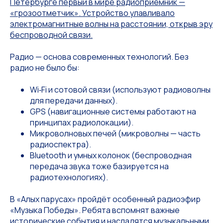
Петербурге первый в мире радиоприёмник —
«грозоотметчик». Устройство улавливало
электромагнитные волны на расстоянии, открыв эру
беспроводной связи.
Радио — основа современных технологий. Без
радио не было бы:
Wi‑Fi и сотовой связи (используют радиоволны
для передачи данных).
GPS (навигационные системы работают на
принципах радиолокации).
Микроволновых печей (микроволны — часть
радиоспектра).
Bluetooth и умных колонок (беспроводная
передача звука тоже базируется на
радиотехнологиях).
В «Алых парусах» пройдёт особенный радиоэфир
«Музыка Победы». Ребята вспомнят важные
исторические события и насладятся музыкальными