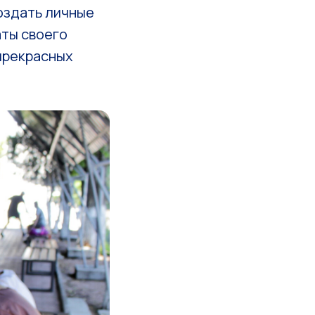
оздать личные
аты своего
 прекрасных