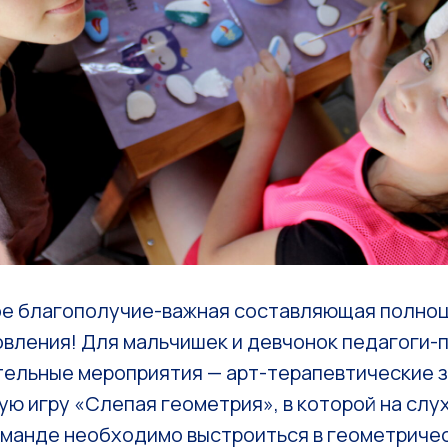
е благополучие-важная составляющая полноц
овления! Для мальчишек и девчонок педагоги-
тельные мероприятия — арт-терапевтические 
ю игру «Слепая геометрия», в которой на слух
команде необходимо выстроиться в геометриче