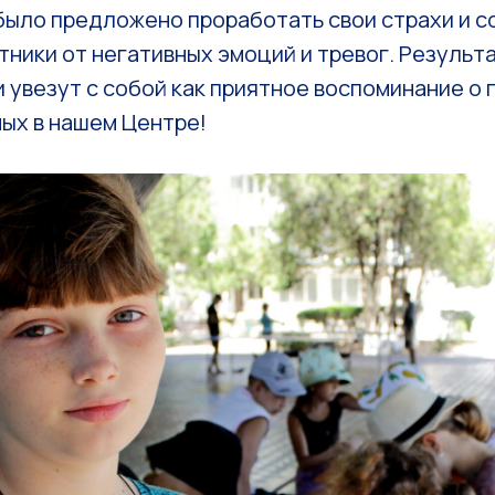
было предложено проработать свои страхи и с
ники от негативных эмоций и тревог. Результ
 увезут с собой как приятное воспоминание о
ых в нашем Центре!