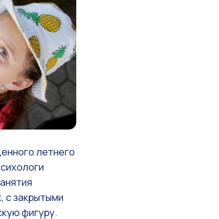
енного летнего
психологи
занятия
, с закрытыми
скую фигуру.