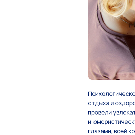
Психологическо
отдыха и оздор
провели увлека
и юмористическу
глазами, всей 