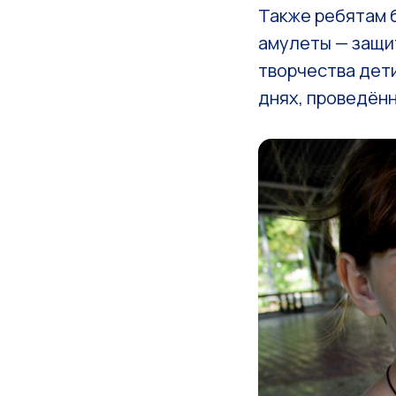
Также ребятам 
амулеты — защит
творчества дети
днях, проведённ