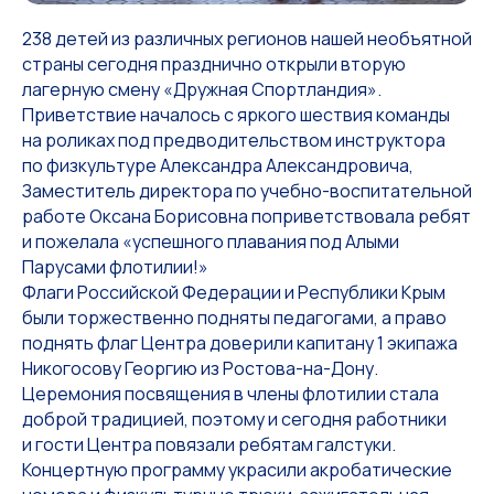
238 детей из различных регионов нашей необъятной
страны сегодня празднично открыли вторую
лагерную смену «Дружная Спортландия».
Приветствие началось с яркого шествия команды
на роликах под предводительством инструктора
по физкультуре Александра Александровича,
Заместитель директора по учебно-воспитательной
работе Оксана Борисовна поприветствовала ребят
и пожелала «успешного плавания под Алыми
Парусами флотилии!»
Флаги Российской Федерации и Республики Крым
были торжественно подняты педагогами, а право
поднять флаг Центра доверили капитану 1 экипажа
Никогосову Георгию из Ростова-на-Дону.
Церемония посвящения в члены флотилии стала
доброй традицией, поэтому и сегодня работники
и гости Центра повязали ребятам галстуки.
Концертную программу украсили акробатические