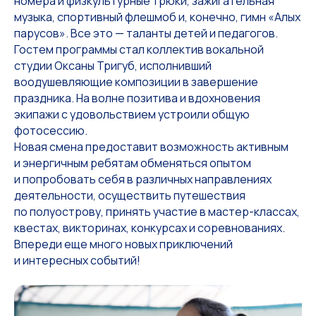
номера и физкультурные трюки, зажигательная
музыка, спортивный флешмоб и, конечно, гимн «Алых
парусов». Все это — таланты детей и педагогов.
Гостем программы стал коллектив вокальной
студии Оксаны Тригуб, исполнивший
воодушевляющие композиции в завершение
праздника. На волне позитива и вдохновения
экипажи с удовольствием устроили общую
фотосессию.
Новая смена предоставит возможность активным
и энергичным ребятам обменяться опытом
и попробовать себя в различных направлениях
деятельности, осуществить путешествия
по полуострову, принять участие в мастер-классах,
квестах, викторинах, конкурсах и соревнованиях.
Впереди еще много новых приключений
и интересных событий!