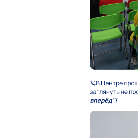
🪐В Центре прош
заглянуть не пр
вперёд"!