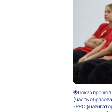
️🌟Показ прошел
(часть образов
«PROфнавигатор