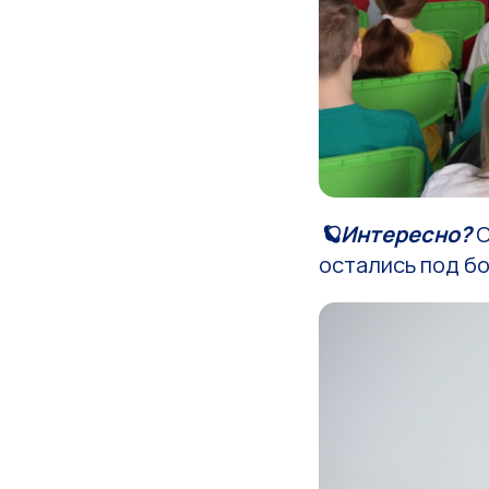
🪐Интересно?
О
остались под б