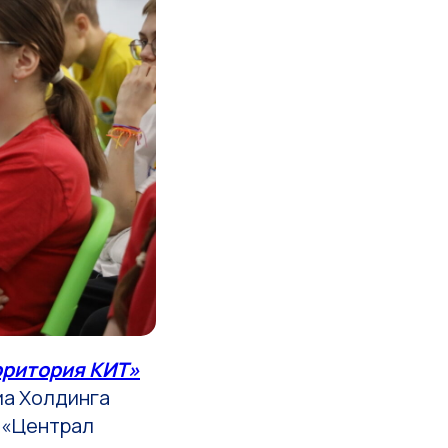
рритория КИТ»
иа Холдинга
 «Централ