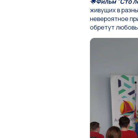
️🌟Фильм "Сто 
живущих в разны
невероятное при
обретут любовь