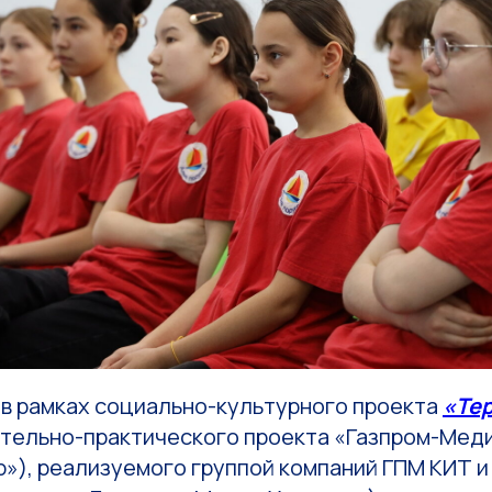
 в рамках социально-культурного проекта
«Те
ательно-практического проекта «Газпром-Мед
»), реализуемого группой компаний ГПМ КИТ и