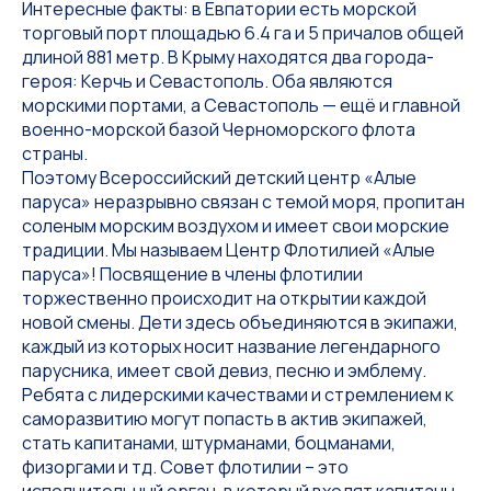
Интересные факты: в Евпатории есть морской
торговый порт площадью 6.4 га и 5 причалов общей
длиной 881 метр. В Крыму находятся два города-
героя: Керчь и Севастополь. Оба являются
морскими портами, а Севастополь — ещё и главной
военно-морской базой Черноморского флота
страны.
Поэтому Всероссийский детский центр «Алые
паруса» неразрывно связан с темой моря, пропитан
соленым морским воздухом и имеет свои морские
традиции. Мы называем Центр Флотилией «Алые
паруса»! Посвящение в члены флотилии
торжественно происходит на открытии каждой
новой смены. Дети здесь объединяются в экипажи,
каждый из которых носит название легендарного
парусника, имеет свой девиз, песню и эмблему.
Ребята с лидерскими качествами и стремлением к
саморазвитию могут попасть в актив экипажей,
стать капитанами, штурманами, боцманами,
физоргами и тд. Совет флотилии – это