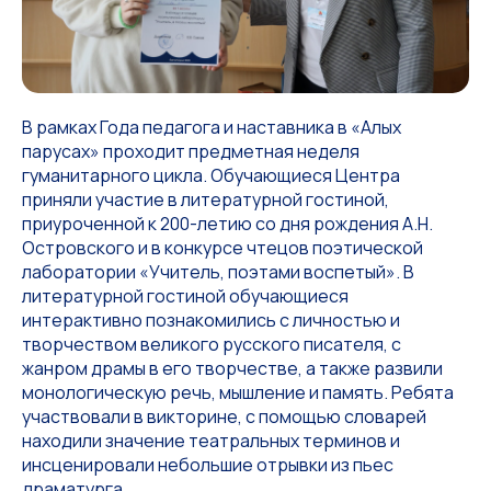
В рамках Года педагога и наставника в «Алых
парусах» проходит предметная неделя
гуманитарного цикла. Обучающиеся Центра
приняли участие в литературной гостиной,
приуроченной к 200-летию со дня рождения А.Н.
Островского и в конкурсе чтецов поэтической
лаборатории «Учитель, поэтами воспетый». В
литературной гостиной обучающиеся
интерактивно познакомились с личностью и
творчеством великого русского писателя, с
жанром драмы в его творчестве, а также развили
монологическую речь, мышление и память. Ребята
участвовали в викторине, с помощью словарей
находили значение театральных терминов и
инсценировали небольшие отрывки из пьес
драматурга.