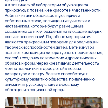
А в поэтической лаборатории обучающиеся
прикоснусь к поэзии, к ее красоте и чувственности.
Ребята читали общеизвестную лирику и
собственные стихи, посвященные учителям и
наставникам, которые будут размещены в
социальных сетях учреждения на площадке добрых
слов и воспоминаний. Подобные мероприятия
являются прекрасными поводами для реализации
творческих способностей детей. Дети изнутри
познают композицию литературного произведения,
способы создания поэтических и драматических
образов и форм. Через креативную деятельность
можно повысить интерес детей к поэзии,
литературе и театру. Все это способствует
культурному развитию общества, привлечению
внимания к русскому слову и духовному
обогащению социальной среды.