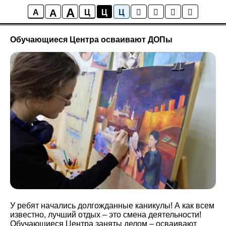
A
A
Новости
A
Ц
Ц
Ц
Обучающиеся Центра осваивают ДОПы
У ребят начались долгожданные каникулы! А как всем
известно, лучший отдых – это смена деятельности!
Обучающиеся Центра заняты делом – осваивают