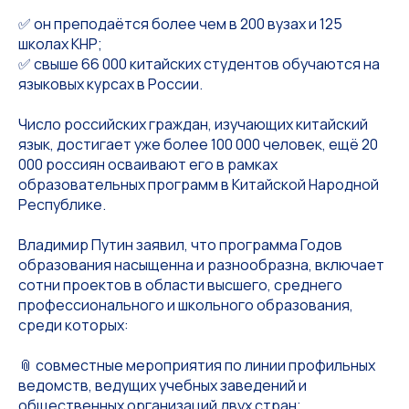
✅ он преподаётся более чем в 200 вузах и 125
школах КНР;
✅ свыше 66 000 китайских студентов обучаются на
языковых курсах в России.
Число российских граждан, изучающих китайский
язык, достигает уже более 100 000 человек, ещё 20
000 россиян осваивают его в рамках
образовательных программ в Китайской Народной
Республике.
Владимир Путин заявил, что программа Годов
образования насыщенна и разнообразна, включает
сотни проектов в области высшего, среднего
профессионального и школьного образования,
среди которых:
📎 совместные мероприятия по линии профильных
ведомств, ведущих учебных заведений и
общественных организаций двух стран;