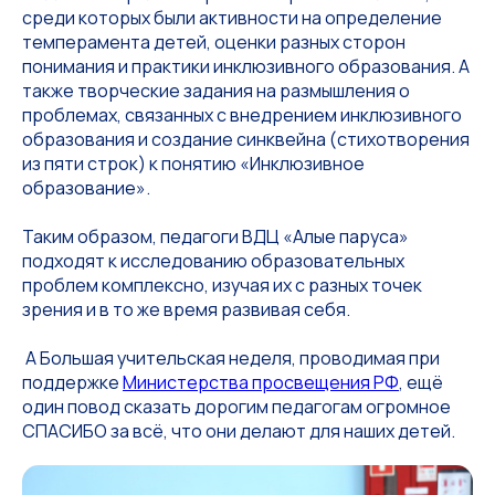
среди которых были активности на определение
темперамента детей, оценки разных сторон
понимания и практики инклюзивного образования. А
также творческие задания на размышления о
проблемах, связанных с внедрением инклюзивного
образования и создание синквейна (стихотворения
из пяти строк) к понятию «Инклюзивное
образование».
Таким образом, педагоги ВДЦ «Алые паруса»
подходят к исследованию образовательных
проблем комплексно, изучая их с разных точек
зрения и в то же время развивая себя.
️ А Большая учительская неделя, проводимая при
поддержке
Министерства просвещения РФ
, ещё
один повод сказать дорогим педагогам огромное
СПАСИБО за всё, что они делают для наших детей.