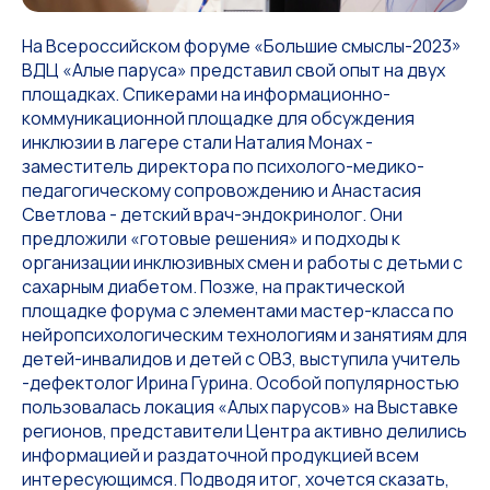
На Всероссийском форуме «Большие смыслы-2023»
ВДЦ «Алые паруса» представил свой опыт на двух
площадках. Спикерами на информационно-
коммуникационной площадке для обсуждения
инклюзии в лагере стали Наталия Монах -
заместитель директора по психолого-медико-
педагогическому сопровождению и Анастасия
Светлова - детский врач-эндокринолог. Они
предложили «готовые решения» и подходы к
организации инклюзивных смен и работы с детьми с
сахарным диабетом. Позже, на практической
площадке форума с элементами мастер-класса по
нейропсихологическим технологиям и занятиям для
детей-инвалидов и детей с ОВЗ, выступила учитель
-дефектолог Ирина Гурина. Особой популярностью
пользовалась локация «Алых парусов» на Выставке
регионов, представители Центра активно делились
информацией и раздаточной продукцией всем
интересующимся. Подводя итог, хочется сказать,