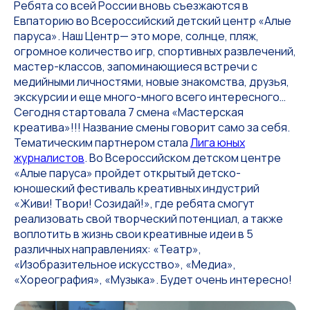
Ребята со всей России вновь съезжаются в
Евпаторию во Всероссийский детский центр «Алые
паруса». Наш Центр— это море, солнце, пляж,
огромное количество игр, спортивных развлечений,
мастер-классов, запоминающиеся встречи с
медийными личностями, новые знакомства, друзья,
экскурсии и еще много-много всего интересного…
Сегодня стартовала 7 смена «Мастерская
креатива»!!! Название смены говорит само за себя.
Тематическим партнером стала
Лига юных
журналистов
. Во Всероссийском детском центре
«Алые паруса» пройдет открытый детско-
юношеский фестиваль креативных индустрий
«Живи! Твори! Созидай!», где ребята смогут
реализовать свой творческий потенциал, а также
воплотить в жизнь свои креативные идеи в 5
различных направлениях: «Театр»,
«Изобразительное искусство», «Медиа»,
«Хореография», «Музыка». Будет очень интересно!