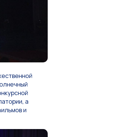
ржественной
Солнечный
онкурсной
атории, а
фильмов и