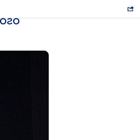
стями
ого