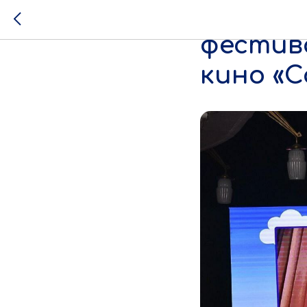
Участн
фестива
кино «