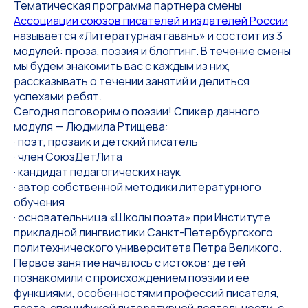
Тематическая программа партнера смены
Ассоциации союзов писателей и издателей России
называется «Литературная гавань» и состоит из 3
модулей: проза, поэзия и блоггинг. В течение смены
мы будем знакомить вас с каждым из них,
рассказывать о течении занятий и делиться
успехами ребят.
Сегодня поговорим о поэзии! Спикер данного
модуля — Людмила Ртищева:
· поэт, прозаик и детский писатель
· член СоюзДетЛита
· кандидат педагогических наук
· автор собственной методики литературного
обучения
· основательница «Школы поэта» при Институте
прикладной лингвистики Санкт-Петербургского
политехнического университета Петра Великого.
Первое занятие началось с истоков: детей
познакомили с происхождением поэзии и ее
функциями, особенностями профессий писателя,