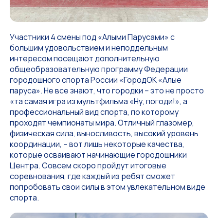
Участники 4 смены под «Алыми Парусами» с
большим удовольствием и неподдельным
интересом посещают дополнительную
общеобразовательную программу Федерации
городошного спорта России «ГородОК «Алые
паруса». Не все знают, что городки – это не просто
«та самая игра из мультфильма «Ну, погоди!», а
профессиональный вид спорта, по которому
проходят чемпионаты мира. Отличный глазомер,
физическая сила, выносливость, высокий уровень
координации, – вот лишь некоторые качества,
которые осваивают начинающие городошники
Центра. Совсем скоро пройдут итоговые
соревнования, где каждый из ребят сможет
попробовать свои силы в этом увлекательном виде
спорта.