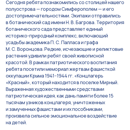
Сегодня ребята познакомились со столицей нашего
полуострова — городом Симферополем — и его
достопримечательностями. Экипажи отправились
в ботанический сад имени Н. В. Багрова. Территория
ботанического сада представляет единый
историко-природный комплекс, включающий
усадьбы академика П. С. Палласа и графа
М. С. Воронцова. Редкие, исчезающие и реликтовые
растения удивили ребят своей живописной
красотой. В рамках патриотического воспитания
ребята посетили мемориал жертвам фашисткой
оккупации Крыма 1941−1944 гг. «Концлагерь
«Красный», который находится в поселке Мирный.
Выраженная художественными средствами
патриотическая идея, как дань памяти более 15
тысячам узников концлагеря, уничтоженных
и замученных фашистами и их пособниками,
произвела сильное эмоциональное воздействие
на детей.