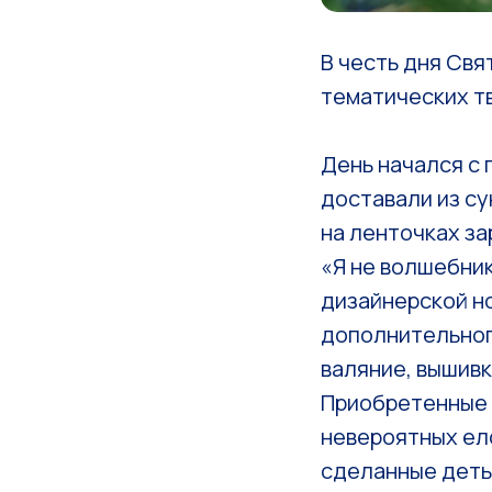
В честь дня Свя
тематических т
День начался с
доставали из с
на ленточках за
«Я не волшебник
дизайнерской н
дополнительног
валяние, вышивк
Приобретенные з
невероятных ело
сделанные деть