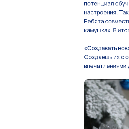
потенциал обуч
настроения. Так
Ребята совмест
камушках. В ито
«Создавать ново
Создаешь их с 
впечатлениями Д