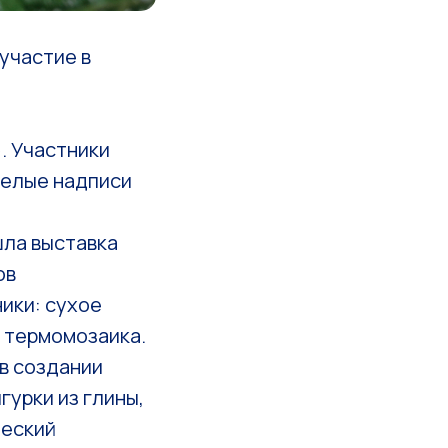
участие в
. Участники
селые надписи
шла выставка
ов
ики: сухое
и термомозаика.
в создании
гурки из глины,
ческий