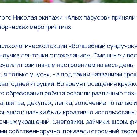
того Николая экипажи «Алых парусов» приняли 
ворческих мероприятиях.
 психологической акции «Волшебный сундучок»
ундучка ленточки с пожеланием. Смешные и ве
рядили позитивным настроением на весь день.
, я только учусь», - а под таким названием про
овогодней игрушки. Во время посещения кружк
о образования ребята освоили различные техн
а, шитье, декупаж, лепка, золочение поталью 
нания и навыки были креативно использованы 
чных украшений. Снеговики, зайчики, шары, фи
ми собственноручно, показали огромный твор