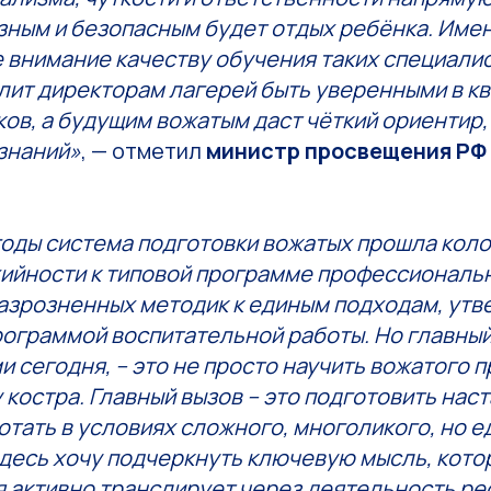
зным и безопасным будет отдых ребёнка. Име
 внимание качеству обучения таких специали
лит директорам лагерей быть уверенными в к
ов, а будущим вожатым даст чёткий ориентир,
знаний»
, — отметил
министр просвещения РФ
годы система подготовки вожатых прошла коло
хийности к типовой программе профессиональ
разрозненных методик к единым подходам, ут
ограммой воспитательной работы. Но главный
и сегодня, – это не просто научить вожатого 
у костра. Главный вызов – это подготовить наст
тать в условиях сложного, многоликого, но е
здесь хочу подчеркнуть ключевую мысль, кот
я активно транслирует через деятельность р