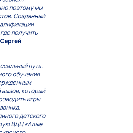
нно поэтому мы
стов. Созданный
валификации
 где получить
 Сергей
ссальный путь.
ного обучения
вержденным
 вызов, который
проводить игры
авника,
диного детского
орую ВДЦ «Алые
есурсного