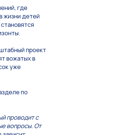
ений, где
в жизни детей
 становятся
изонты.
штабный проект
ят вожатых в
сок уже
азделе по
ый проводит с
ые вопросы. От
 зависит,