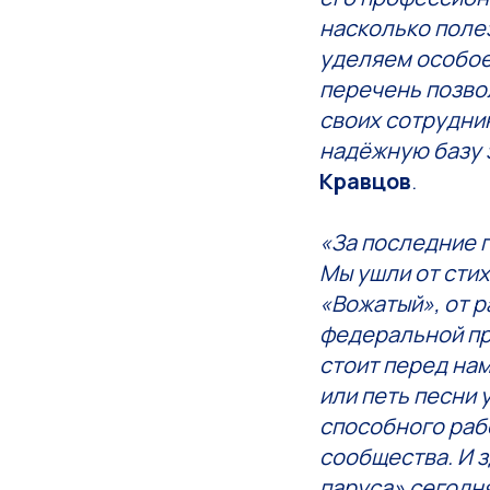
насколько поле
уделяем особое
перечень позво
своих сотрудник
надёжную базу 
Кравцов
.
«За последние 
Мы ушли от сти
«Вожатый», от 
федеральной пр
стоит перед нам
или петь песни 
способного рабо
сообщества. И 
паруса» сегодн