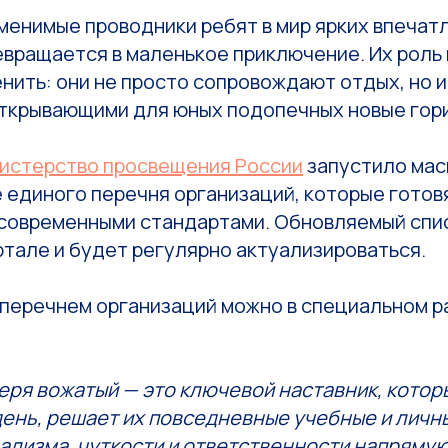
енимые проводники ребят в мир ярких впечатл
вращается в маленькое приключение. Их роль 
ить: они не просто сопровождают отдых, но и
открывающими для юных подопечных новые гор
истерство просвещения России
запустило мас
 единого перечня организаций, которые готов
 современными стандартами. Обновляемый спи
тале и будет регулярно актуализироваться.
 перечнем организаций можно в специальном р
еря вожатый — это ключевой наставник, котор
день, решает их повседневные учебные и личн
ализма, чуткости и ответственности напрямую