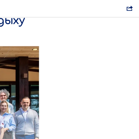
 и
дыху