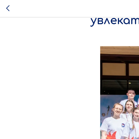
Вожатые
увлека