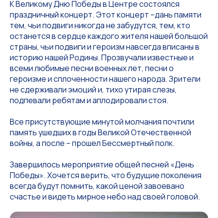
К Великому Дню Победы в Центре состоялся
праздничный концерт. Этот концерт –дань памяти
тем, чьи подвиги никогда не забудутся, тем, кто
останется в сердце каждого жителя нашей большой
страны, чьи подвиги и героизм навсегда вписаны в
историю нашей Родины. Прозвучали известные и
всеми любимые песни военных лет, песни о
героизме и сплоченности нашего народа. Зрители
не сдерживали эмоций и, тихо утирая слезы,
подпевали ребятам и аплодировали стоя.
Все присутствующие минутой молчания почтили
память ушедших в годы Великой Отечественной
войны, а после – прошел Бессмертный полк.
Завершилось мероприятие общей песней «День
Победы». Хочется верить, что будущие поколения
всегда будут помнить, какой ценой завоевано
счастье и видеть мирное небо над своей головой.