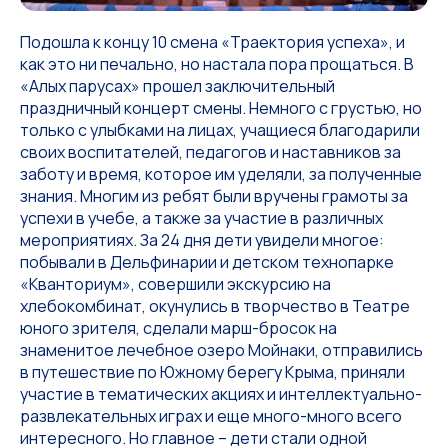
Подошла к концу 10 смена «Траектория успеха», и
как это ни печально, но настала пора прощаться. В
«Алых парусах» прошел заключительный
праздничный концерт смены. Немного с грустью, но
только с улыбками на лицах, учащиеся благодарили
своих воспитателей, педагогов и наставников за
заботу и время, которое им уделяли, за полученные
знания. Многим из ребят были вручены грамоты за
успехи в учебе, а также за участие в различных
мероприятиях. За 24 дня дети увидели многое:
побывали в Дельфинарии и детском технопарке
«Кванториум», совершили экскурсию на
хлебокомбинат, окунулись в творчество в Театре
юного зрителя, сделали марш-бросок на
знаменитое лечебное озеро Мойнаки, отправились
в путешествие по Южному берегу Крыма, приняли
участие в тематических акциях и интеллектуально-
развлекательных играх и еще много-много всего
интересного. Но главное – дети стали одной