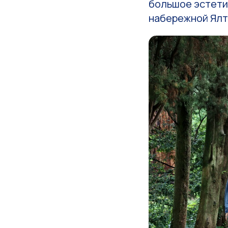
большое эстети
набережной Ялт