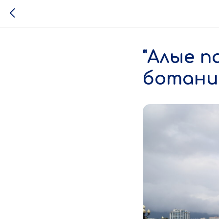
"Алые п
ботани