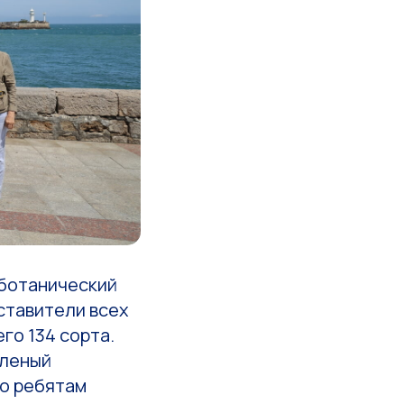
 ботанический
ставители всех
го 134 сорта.
еленый
ло ребятам