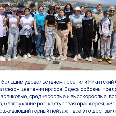
с большим удовольствием посетили Никитский
ил сезон цветения ирисов. Здесь собраны пред
карликовые, среднерослые и высокорослые, все
, благоухание роз, кактусовая оранжерея, «З
ораживающий горный пейзаж – все это достави