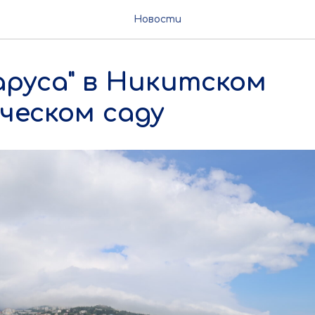
Новости
аруса" в Никитском
ческом саду