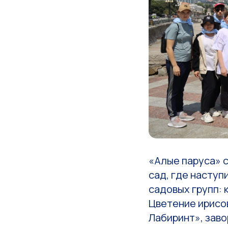
«Алые паруса» 
сад, где наступ
садовых групп: 
Цветение ирисов
Лабиринт», зав