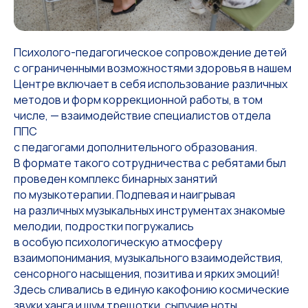
Психолого-педагогическое сопровождение детей
с ограниченными возможностями здоровья в нашем
Центре включает в себя использование различных
методов и форм коррекционной работы, в том
числе, — взаимодействие специалистов отдела
ППС
с педагогами дополнительного образования.
В формате такого сотрудничества с ребятами был
проведен комплекс бинарных занятий
по музыкотерапии. Подпевая и наигрывая
на различных музыкальных инструментах знакомые
мелодии, подростки погружались
в особую психологическую атмосферу
взаимопонимания, музыкального взаимодействия,
сенсорного насыщения, позитива и ярких эмоций!
Здесь сливались в единую какофонию космические
звуки ханга и шум трещотки, сыпучие ноты