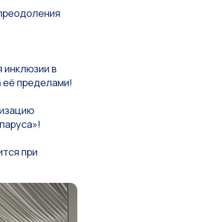
 преодоления
я инклюзии в
а её пределами!
низацию
паруса»!
ится при