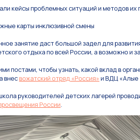
али кейсы проблемных ситуаций и методов их
жные карты инклюзивной смены
нное занятие даст большой задел для развити
тского отдыха по всей России, а возможно и з
ми постами, чтобы узнать, какой вклад в орга
а внес
вожатский отряд «Россия»
и ВДЦ «Алые 
школа руководителей детских лагерей провод
просвещения России
.