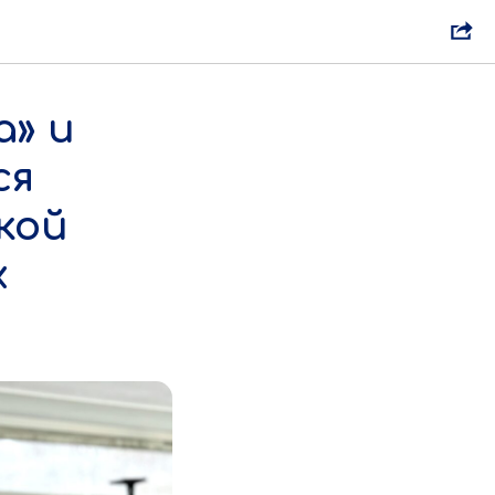
а» и
ся
кой
х