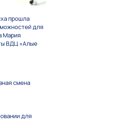
ыха прошла
зможностей для
а Мария
ты ВДЦ «Алые
вная смена
довании для