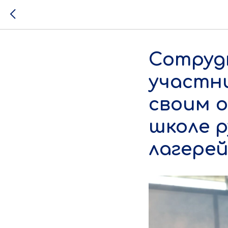
Сотруд
участни
своим 
школе 
лагерей