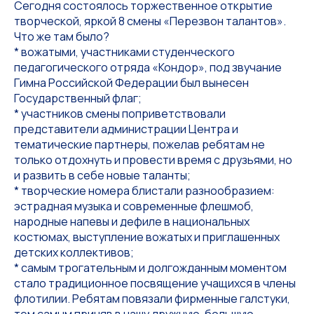
Сегодня состоялось торжественное открытие
творческой, яркой 8 смены «Перезвон талантов».
Что же там было?
* вожатыми, участниками студенческого
педагогического отряда «Кондор», под звучание
Гимна Российской Федерации был вынесен
Государственный флаг;
* участников смены поприветствовали
представители администрации Центра и
тематические партнеры, пожелав ребятам не
только отдохнуть и провести время с друзьями, но
и развить в себе новые таланты;
* творческие номера блистали разнообразием:
эстрадная музыка и современные флешмоб,
народные напевы и дефиле в национальных
костюмах, выступление вожатых и приглашенных
детских коллективов;
* самым трогательным и долгожданным моментом
стало традиционное посвящение учащихся в члены
флотилии. Ребятам повязали фирменные галстуки,