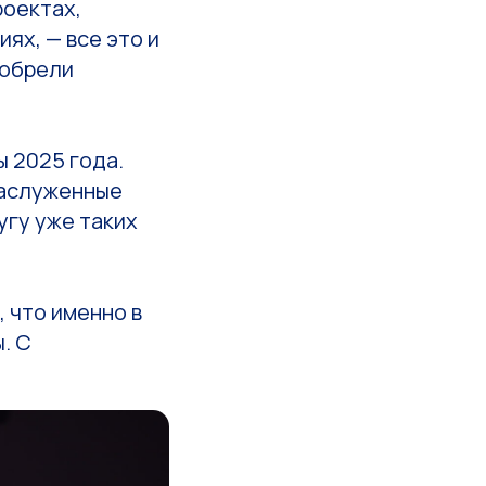
роектах,
ях, — все это и
 обрели
 2025 года.
заслуженные
угу уже таких
, что именно в
. С