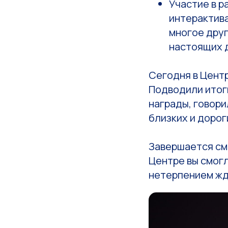
Участие в 
интерактива
многое друг
настоящих 
Сегодня в Цент
Подводили итог
награды, говори
близких и доро
Завершается сме
Центре вы смогл
нетерпением жд