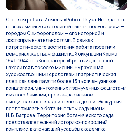
Сегодня ребята 7 смены «Робот. Наука. Интеллект»
познакомились со столицей нашего полуострова —
городом Симферополем — его историей и
достопримечательностями. В рамках
патриотического воспитания ребята посетили
мемориал жертвам фашисткой оккупации Крыма
1941−1944 гг. «Концлагерь «Красный», который
находится в поселке Мирный. Выраженная
художественными средствами патриотическая
идея, как дань памяти более 15 тысячам узников
концлагеря, уничтоженных и замученных фашистами
и их пособниками, произвела сильное
эмоциональное воздействие на детей. Экскурсия
продолжилась в ботаническом саду имени
Н. В. Багрова. Территория ботанического сада
представляет единый историко-природный
комплекс, включающий усадьбы академика