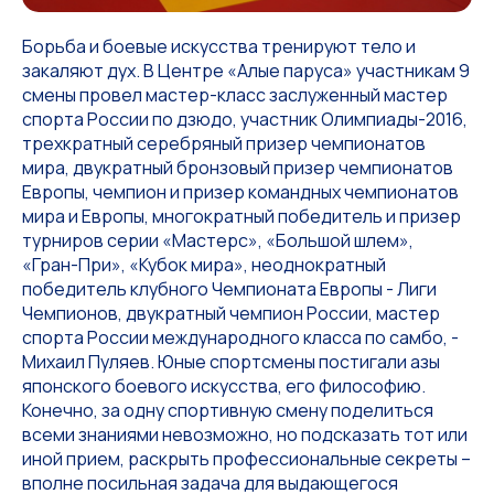
Борьба и боевые искусства тренируют тело и
закаляют дух. В Центре «Алые паруса» участникам 9
смены провел мастер-класс заслуженный мастер
спорта России по дзюдо, участник Олимпиады-2016,
трехкратный серебряный призер чемпионатов
мира, двукратный бронзовый призер чемпионатов
Европы, чемпион и призер командных чемпионатов
мира и Европы, многократный победитель и призер
турниров серии «Мастерс», «Большой шлем»,
«Гран-При», «Кубок мира», неоднократный
победитель клубного Чемпионата Европы - Лиги
Чемпионов, двукратный чемпион России, мастер
спорта России международного класса по самбо, -
Михаил Пуляев. Юные спортсмены постигали азы
японского боевого искусства, его философию.
Конечно, за одну спортивную смену поделиться
всеми знаниями невозможно, но подсказать тот или
иной прием, раскрыть профессиональные секреты –
вполне посильная задача для выдающегося