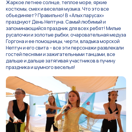
Жаркое летнее солнце, теплое море, яркие
костюмы, смех и веселая музыка. Что это все
объединяет? Правильно! В «Алых парусах»
празднуют День Нептуна. Самый любимый и
запоминающийся праздник для всех ребят! Милые
русалочки и золотые рыбки, очаровательная медуза
Горгона и ее помощницы, черти, владыка морской
Нептун и его свита – все эти персонажи развлекали
гостей песнями и зажигательными танцами, все
дальше и дальше затягивая участников в пучину
праздника и шумного веселья!