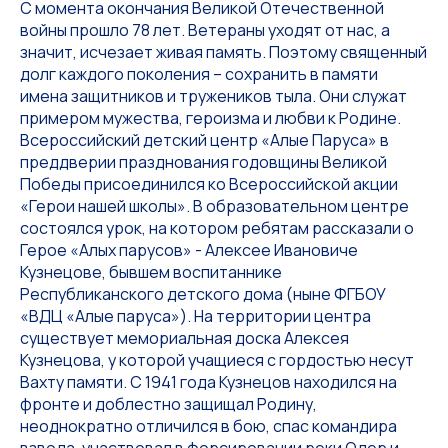
С момента окончания Великой Отечественной
войны прошло 78 лет. Ветераны уходят от нас, а
значит, исчезает живая память. Поэтому священный
долг каждого поколения – сохранить в памяти
имена защитников и тружеников тыла. Они служат
примером мужества, героизма и любви к Родине.
Всероссийский детский центр «Алые Паруса» в
преддверии празднования годовщины Великой
Победы присоединился ко Всероссийской акции
«Герои нашей школы». В образовательном центре
состоялся урок, на котором ребятам рассказали о
Герое «Алых парусов» - Алексее Ивановиче
Кузнецове, бывшем воспитаннике
Республиканского детского дома (ныне ФГБОУ
«ВДЦ «Алые паруса»). На территории центра
существует мемориальная доска Алексея
Кузнецова, у которой учащиеся с гордостью несут
Вахту памяти. С 1941 года Кузнецов находился на
фронте и доблестно защищал Родину,
неоднократно отличился в бою, спас командира