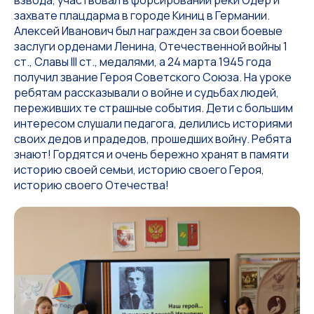
взвода, участвовал в форсировании реки Одер и
захвате плацдарма в городе Киниц в Германии.
Алексей Иванович был награжден за свои боевые
заслуги орденами Ленина, Отечественной войны 1
ст., Славы III ст., медалями, а 24 марта 1945 года
получил звание Героя Советского Союза. На уроке
ребятам рассказывали о войне и судьбах людей,
переживших те страшные события. Дети с большим
интересом слушали педагога, делились историями
своих дедов и прадедов, прошедших войну. Ребята
знают! Гордятся и очень бережно хранят в памяти
историю своей семьи, историю своего Героя,
историю своего Отечества!