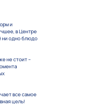
орм и
учшее, в Центре
й ни одно блюдо
е не стоит –
момента
ых
учает все самое
вная цель!