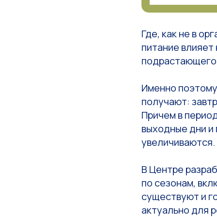
Где, как не в о
питание влияет
подрастающего
Именно поэтому
получают: завтр
Причем в период
выходные дни и 
увеличиваются.
В Центре разра
по сезонам, вкл
существуют и г
актуально для р