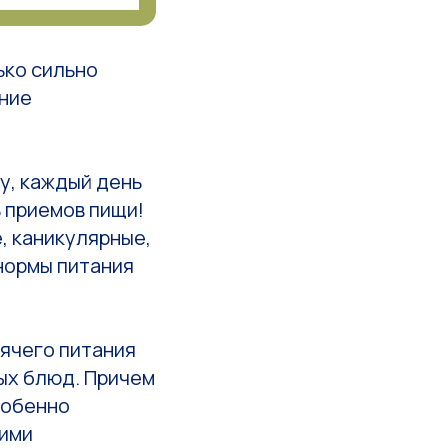
ько сильно
ание
у, каждый день
ь приемов пищи!
, каникулярные,
нормы питания
ячего питания
ых блюд. Причем
собенно
кими