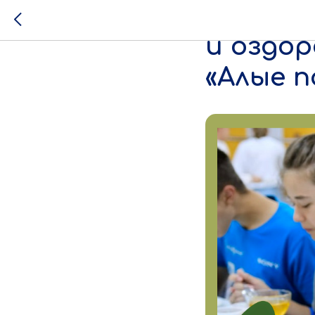
Правиль
и оздо
«Алые п