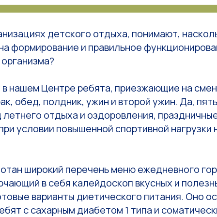
рганизациях детского отдыха, понимают, наскол
 на формирование и правильное функциониров
 организма?
 в нашем Центре ребята, приезжающие на смен
ак, обед, полдник, ужин и второй ужин. Да, пят
 летнего отдыха и оздоровления, праздничные
при условии повышенной спортивной нагрузки 
ботан широкий перечень меню ежедневного гор
ючающий в себя калейдоскоп вкусных и полезн
отовые варианты диетического питания. Оно о
ебят с сахарным диабетом 1 типа и соматичес