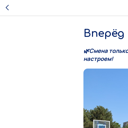
Вперёд
🌿Смена только
настроем!