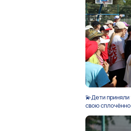
💫Дети приняли 
свою сплочённос