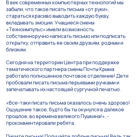
В век современных компьютерных технологий мы
забыли, что такое писать письма «от руки»,
стараться красиво выводить каждую букву,
вкладывать эмоции. Учащиеся смены
«Техноимпульс» имели возможность
собственноручно написать письмо или подписать
открытку, отправить ее своим друзьям, родным и
близким.
Сегодня на территории Центра при поддержке
тематического партнера смены Почты Крыма
работало полноценное почтовое отделение! Дети
пробовали писать письма перьевыми ручками и
запечатывать их настоящей сургучной печатью.
«Все-таки писать письма оказалось очень здорово!
Ощущение такое, будто бы ты окунулся в далекое
прошлое, во времена великого Пушкина!», -
прокомментировали ребята.
Пишите письма! Получайте добрые письма! Ведь так