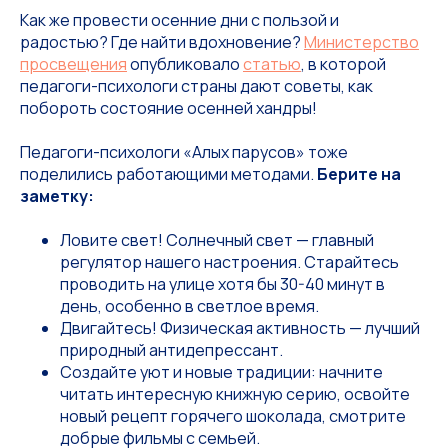
Как же провести осенние дни с пользой и
радостью? Где найти вдохновение?
Министерство
просвещения
опубликовало
статью
, в которой
педагоги-психологи страны дают советы, как
побороть состояние осенней хандры!
Педагоги-психологи «Алых парусов» тоже
поделились работающими методами.
Берите на
заметку:
Ловите свет! Солнечный свет — главный
регулятор нашего настроения. Старайтесь
проводить на улице хотя бы 30-40 минут в
день, особенно в светлое время.
Двигайтесь! Физическая активность — лучший
природный антидепрессант.
Создайте уют и новые традиции: начните
читать интересную книжную серию, освойте
новый рецепт горячего шоколада, смотрите
добрые фильмы с семьей.