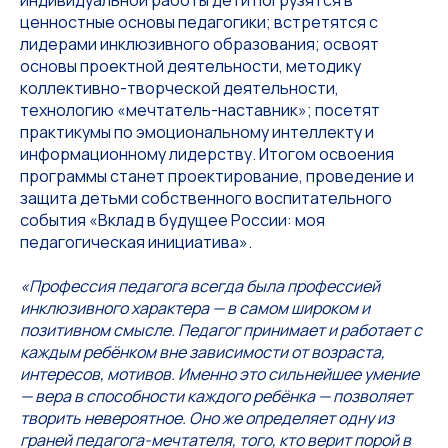
ценностные основы педагогики; встретятся с
лидерами инклюзивного образования; освоят
основы проектной деятельности, методику
коллективно-творческой деятельности,
технологию «мечтатель-наставник»; посетят
практикумы по эмоциональному интеллекту и
информационному лидерству. Итогом освоения
программы станет проектирование, проведение и
защита детьми собственного воспитательного
события «Вклад в будущее России: моя
педагогическая инициатива».
«Профессия педагога всегда была профессией
инклюзивного характера — в самом широком и
позитивном смысле. Педагог принимает и работает с
каждым ребёнком вне зависимости от возраста,
интересов, мотивов. Именно это сильнейшее умение
— вера в способности каждого ребёнка — позволяет
творить невероятное. Оно же определяет одну из
граней педагога-мечтателя, того, кто верит порой в