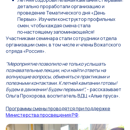
Летняя оздоровительная кампания с Первыми:
детально проработали организацию и
проведение Тематического дня «День
Первых». Изучили конструктор профильных
смен, чтобы каждая смена стала
по‑настоящему запоминающейся!
Участниками семинара стали сотрудники отдела
организации смен, в том числе и члены Вожатского
отряда «Россия».
"Мероприятие позволило не только услышать
познавательные лекции, но и найти ответы на
волнующие вопросы, обменяться практиками и
полезными контактами. К летней кампании готовы!
Будем в движении! Будем первыми!",
- рассказывает
Ольга Прохорова, воспитатель ВДЦ «Алые пруса».
Программы смены проводятся при поддержке
Министерства просвещения РФ
.