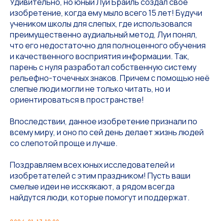
Удивительно, но юный Луи Брайль создал своё
изобретение, когда ему мыло всего 15 лет! Будучи
учеником школы для слепых, где использовался
преимущественно аудиальный метод, Луи понял,
что его недостаточно для полноценного обучения
и качественного восприятия информации. Так,
парень с нуля разработал собственную систему
рельефно-точечных знаков. Причем с помощью неё
слепые люди могли не только читать, но и
ориентироваться в пространстве!
Впоследствии, данное изобретение признали по
всему миру, и оно по сей день делает жизнь людей
со слепотой проще и лучше.
Поздравляем всех юных исследователей и
изобретателей с этим праздником! Пусть ваши
смелые идеи не исскякают, а рядом всегда
найдутся люди, которые помогут и поддержат.