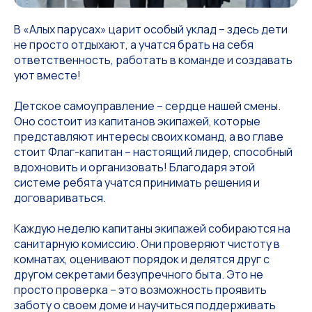
В «Алых парусах» царит особый уклад – здесь дети
не просто отдыхают, а учатся брать на себя
ответственность, работать в команде и создавать
уют вместе!
Детское самоуправление – сердце нашей смены.
Оно состоит из капитанов экипажей, которые
представляют интересы своих команд, а во главе
стоит Флаг-капитан – настоящий лидер, способный
вдохновить и организовать! Благодаря этой
системе ребята учатся принимать решения и
договариваться.
Каждую неделю капитаны экипажей собираются на
санитарную комиссию. Они проверяют чистоту в
комнатах, оценивают порядок и делятся друг с
другом секретами безупречного быта. Это не
просто проверка – это возможность проявить
заботу о своем доме и научиться поддерживать