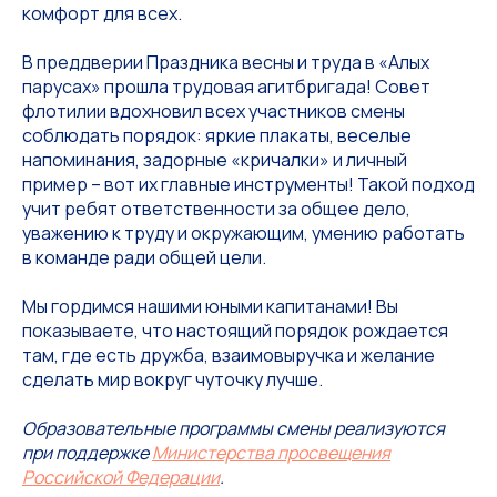
комфорт для всех.
В преддверии Праздника весны и труда в «Алых
парусах» прошла трудовая агитбригада! Совет
флотилии вдохновил всех участников смены
соблюдать порядок: яркие плакаты, веселые
напоминания, задорные «кричалки» и личный
пример – вот их главные инструменты! Такой подход
учит ребят ответственности за общее дело,
уважению к труду и окружающим, умению работать
в команде ради общей цели.
Мы гордимся нашими юными капитанами! Вы
показываете, что настоящий порядок рождается
там, где есть дружба, взаимовыручка и желание
сделать мир вокруг чуточку лучше.
Образовательные программы смены реализуются
при поддержке
Министерства просвещения
Российской Федерации
.