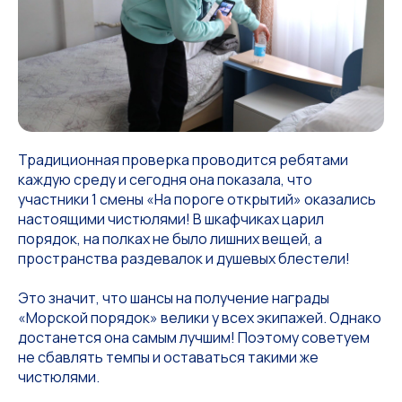
Традиционная проверка проводится ребятами
каждую среду и сегодня она показала, что
участники 1 смены «На пороге открытий» оказались
настоящими чистюлями! В шкафчиках царил
порядок, на полках не было лишних вещей, а
пространства раздевалок и душевых блестели!
Это значит, что шансы на получение награды
«Морской порядок» велики у всех экипажей. Однако
достанется она самым лучшим! Поэтому советуем
не сбавлять темпы и оставаться такими же
чистюлями.