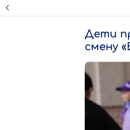
Дети п
смену «