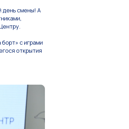
 день смены! А
тниками,
Центру.
 борт» с играми
егося открытия