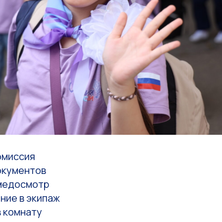
омиссия
окументов
медосмотр
ние в экипаж
в комнату