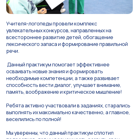
Учителя-логопеды провели комплекс
увлекательных конкурсов, направленных на
всестороннее развитие детей, обогащение
лексического запаса и формирование правильной
речи.
️ Данный практикум помогает эффективнее
осваивать новые знания и формировать
необходимые компетенции, а также развивает
способность вести диалог, улучшает внимание,
память, воображение и критическое мышление!
Ребята активно участвовали в заданиях, старались
выполнять их максимально качественно, а главное,
веселились по полной!
Мы уверенны, что данный практикум сплотил