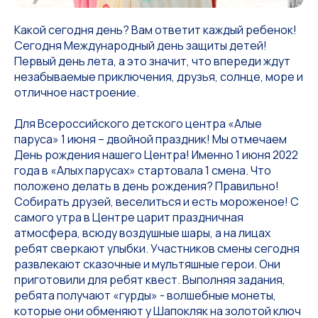
Какой сегодня день? Вам ответит каждый ребенок!
Сегодня Международный день защиты детей!
Первый день лета, а это значит, что впереди ждут
незабываемые приключения, друзья, солнце, море и
отличное настроение.
Для Всероссийского детского центра «Алые
паруса» 1 июня – двойной праздник! Мы отмечаем
День рождения нашего Центра! Именно 1 июня 2022
года в «Алых парусах» стартовала 1 смена. Что
положено делать в день рождения? Правильно!
Собирать друзей, веселиться и есть мороженое! С
самого утра в Центре царит праздничная
атмосфера, всюду воздушные шары, а на лицах
ребят сверкают улыбки. Участников смены сегодня
развлекают сказочные и мультяшные герои. Они
приготовили для ребят квест. Выполняя задания,
ребята получают «гурды» - волшебные монеты,
которые они обменяют у Шапокляк на золотой ключ