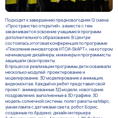
Подходит к завершению предновогодняя 12 смена
«Пространство открытий», а вместе с тем
заканчивается освоение учащимися программ
дополнительного образования. В Центре
состоялась итоговая конференция по программе
«Поколение инноваторов HTCИ-SkАРТ», на котором
начинающие дизайнеры, инженеры и программисты
защищали свои проекты.
В процессе реализации программы дети осваивали
несколько модулей: проектирование и
моделирование, 3D моделирование и анимация,
видеомонтаж. Каждый из ребят представил свой
проект: анимированные 3Д модели, новогодние
поздравления, выполненные в 3D графике, 3D
модель солнечной системы, полет ракеты на Марс,
умная лампа с датчиками света, робот Борис,
созданные по Ардуино, дизайн интерьера