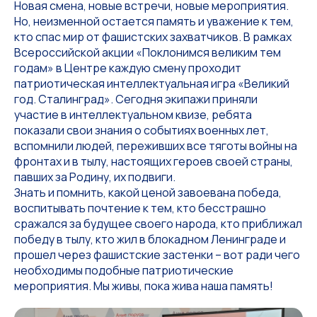
Новая смена, новые встречи, новые мероприятия.
Но, неизменной остается память и уважение к тем,
кто спас мир от фашистских захватчиков. В рамках
Всероссийской акции «Поклонимся великим тем
годам» в Центре каждую смену проходит
патриотическая интеллектуальная игра «Великий
год. Сталинград». Сегодня экипажи приняли
участие в интеллектуальном квизе, ребята
показали свои знания о событиях военных лет,
вспомнили людей, переживших все тяготы войны на
фронтах и в тылу, настоящих героев своей страны,
павших за Родину, их подвиги.
Знать и помнить, какой ценой завоевана победа,
воспитывать почтение к тем, кто бесстрашно
сражался за будущее своего народа, кто приближал
победу в тылу, кто жил в блокадном Ленинграде и
прошел через фашистские застенки – вот ради чего
необходимы подобные патриотические
мероприятия. Мы живы, пока жива наша память!