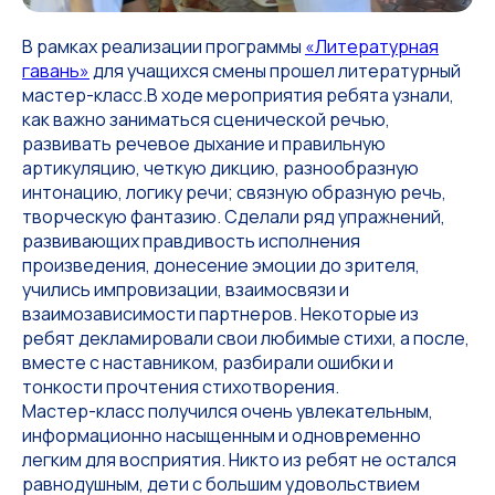
В рамках реализации программы
«Литературная
гавань»
для учащихся смены прошел литературный
мастер-класс.В ходе мероприятия ребята узнали,
как важно заниматься сценической речью,
развивать речевое дыхание и правильную
артикуляцию, четкую дикцию, разнообразную
интонацию, логику речи; связную образную речь,
творческую фантазию. Сделали ряд упражнений,
развивающих правдивость исполнения
произведения, донесение эмоции до зрителя,
учились импровизации, взаимосвязи и
взаимозависимости партнеров. Некоторые из
ребят декламировали свои любимые стихи, а после,
вместе с наставником, разбирали ошибки и
тонкости прочтения стихотворения.
Мастер-класс получился очень увлекательным,
информационно насыщенным и одновременно
легким для восприятия. Никто из ребят не остался
равнодушным, дети с большим удовольствием