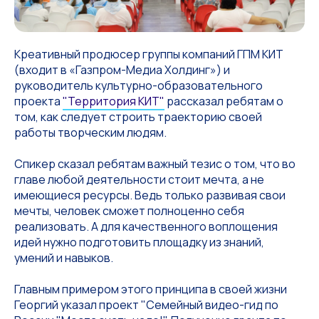
Креативный продюсер группы компаний ГПМ КИТ
(входит в «Газпром-Медиа Холдинг») и
руководитель культурно-образовательного
проекта
"Территория КИТ"
рассказал ребятам о
том, как следует строить траекторию своей
работы творческим людям.
Спикер сказал ребятам важный тезис о том, что во
главе любой деятельности стоит мечта, а не
имеющиеся ресурсы. Ведь только развивая свои
мечты, человек сможет полноценно себя
реализовать. А для качественного воплощения
идей нужно подготовить площадку из знаний,
умений и навыков.
Главным примером этого принципа в своей жизни
Георгий указал проект "Семейный видео-гид по