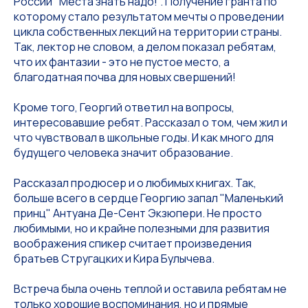
России "Места знать надо!". Получение гранта по
которому стало результатом мечты о проведении
цикла собственных лекций на территории страны.
Так, лектор не словом, а делом показал ребятам,
что их фантазии - это не пустое место, а
благодатная почва для новых свершений!
Кроме того, Георгий ответил на вопросы,
интересовавшие ребят. Рассказал о том, чем жил и
что чувствовал в школьные годы. И как много для
будущего человека значит образование.
Рассказал продюсер и о любимых книгах. Так,
больше всего в сердце Георгию запал "Маленький
принц" Антуана Де-Сент Экзюпери. Не просто
любимыми, но и крайне полезными для развития
воображения спикер считает произведения
братьев Стругацких и Кира Булычева.
Встреча была очень теплой и оставила ребятам не
только хорошие воспоминания, но и прямые