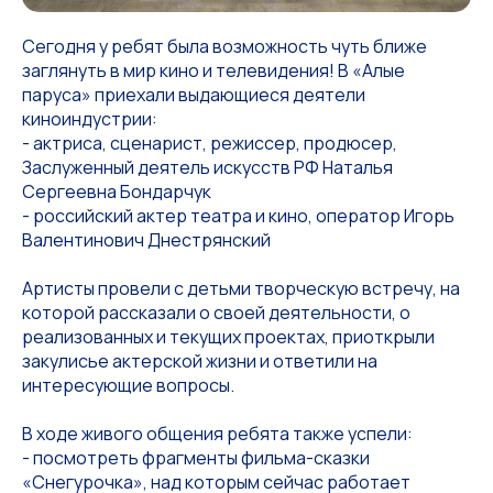
Сегодня у ребят была возможность чуть ближе
заглянуть в мир кино и телевидения! В «Алые
паруса» приехали выдающиеся деятели
киноиндустрии:
- актриса, сценарист, режиссер, продюсер,
Заслуженный деятель искусств РФ Наталья
Сергеевна Бондарчук
- российский актер театра и кино, оператор Игорь
Валентинович Днестрянский
Артисты провели с детьми творческую встречу, на
которой рассказали о своей деятельности, о
реализованных и текущих проектах, приоткрыли
закулисье актерской жизни и ответили на
интересующие вопросы.
В ходе живого общения ребята также успели:
- посмотреть фрагменты фильма-сказки
«Снегурочка», над которым сейчас работает