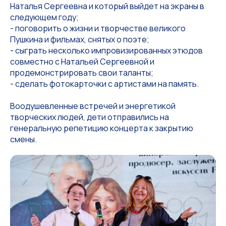
Наталья Сергеевна и который выйдет на экраны в
следующем году;
- поговорить о жизни и творчестве великого
Пушкина и фильмах, снятых о поэте;
- сыграть несколько импровизированных этюдов
совместно с Натальей Сергеевной и
продемонстрировать свои таланты;
- сделать фотокарточки с артистами на память.
Воодушевленные встречей и энергетикой
творческих людей, дети отправились на
генеральную репетицию концерта к закрытию
смены.