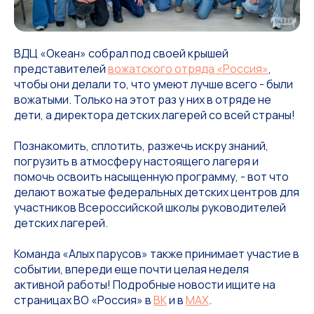
ВДЦ «Океан» собрал под своей крышей
представителей
вожатского отряда «Россия»
,
чтобы они делали то, что умеют лучше всего - были
вожатыми. Только на этот раз у них в отряде не
дети, а директора детских лагерей со всей страны!
Познакомить, сплотить, разжечь искру знаний,
погрузить в атмосферу настоящего лагеря и
помочь освоить насыщенную программу, - вот что
делают вожатые федеральных детских центров для
участников Всероссийской школы руководителей
детских лагерей.
Команда «Алых парусов» также принимает участие в
событии, впереди еще почти целая неделя
активной работы! Подробные новости ищите на
страницах ВО «Россия» в
ВК
и в
МАХ
.