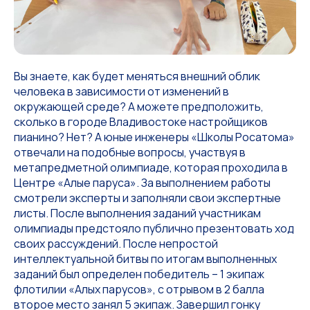
Вы знаете, как будет меняться внешний облик
человека в зависимости от изменений в
окружающей среде? А можете предположить,
сколько в городе Владивостоке настройщиков
пианино? Нет? А юные инженеры «Школы Росатома»
отвечали на подобные вопросы, участвуя в
метапредметной олимпиаде, которая проходила в
Центре «Алые паруса». За выполнением работы
смотрели эксперты и заполняли свои экспертные
листы. После выполнения заданий участникам
олимпиады предстояло публично презентовать ход
своих рассуждений. После непростой
интеллектуальной битвы по итогам выполненных
заданий был определен победитель – 1 экипаж
флотилии «Алых парусов», с отрывом в 2 балла
второе место занял 5 экипаж. Завершил гонку